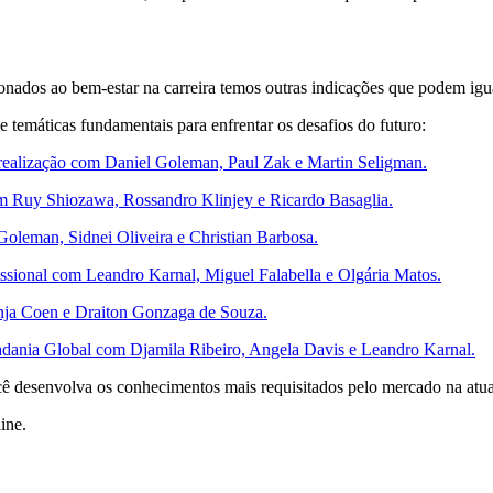
onados ao bem-estar na carreira temos outras indicações que podem igua
 temáticas fundamentais para enfrentar os desafios do futuro:
rrealização com Daniel Goleman, Paul Zak e Martin Seligman.
m Ruy Shiozawa, Rossandro Klinjey e Ricardo Basaglia.
leman, Sidnei Oliveira e Christian Barbosa.
ssional com Leandro Karnal, Miguel Falabella e Olgária Matos.
nja Coen e Draiton Gonzaga de Souza.
dania Global com Djamila Ribeiro, Angela Davis e Leandro Karnal.
cê desenvolva os conhecimentos mais requisitados pelo mercado na atua
ine.