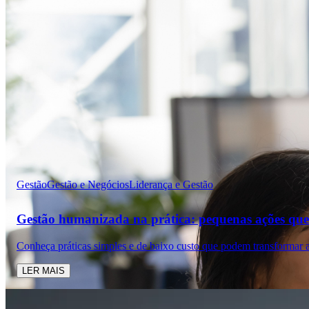
Gestão
Gestão e Negócios
Liderança e Gestão
Gestão humanizada na prática: pequenas ações que
Conheça práticas simples e de baixo custo que podem transformar a
LER MAIS