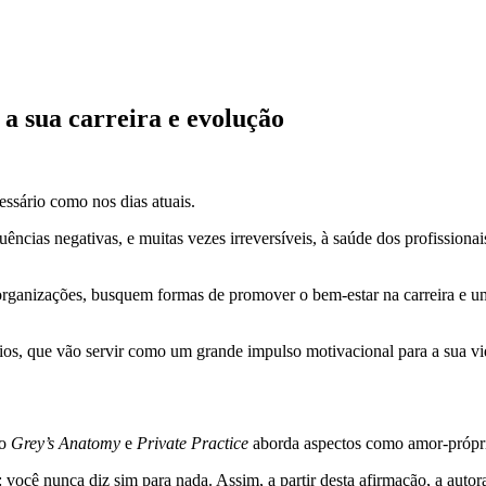
 a sua carreira e evolução
cessário como nos dias atuais.
ncias negativas, e muitas vezes irreversíveis, à saúde dos profission
organizações, busquem formas de promover o bem-estar na carreira e um 
s, que vão servir como um grande impulso motivacional para a sua vida 
mo
Grey’s Anatomy
e
Private Practice
aborda aspectos como amor-própr
a: você nunca diz sim para nada. Assim, a partir desta afirmação, a auto