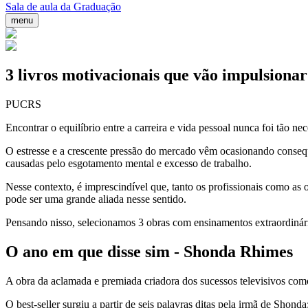
Sala de aula da Graduação
menu
3 livros motivacionais que vão impulsionar
PUCRS
Encontrar o equilíbrio entre a carreira e vida pessoal nunca foi tão ne
O estresse e a crescente pressão do mercado vêm ocasionando consequê
causadas pelo esgotamento mental e excesso de trabalho.
Nesse contexto, é imprescindível que, tanto os profissionais como as 
pode ser uma grande aliada nesse sentido.
Pensando nisso, selecionamos 3 obras com ensinamentos extraordinário
O ano em que disse sim - Shonda Rhimes
A obra da aclamada e premiada criadora dos sucessos televisivos co
O best-seller surgiu a partir de seis palavras ditas pela irmã de Shond