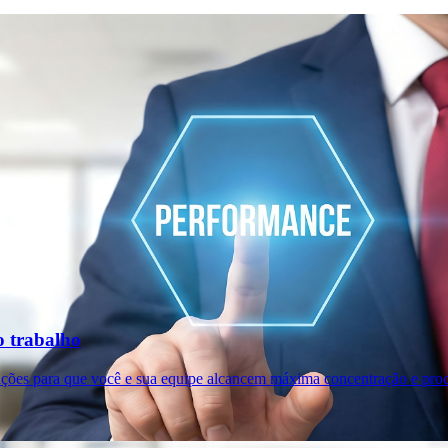
o trabalho
ições para que você e sua equipe alcancem máxima concentração e prod