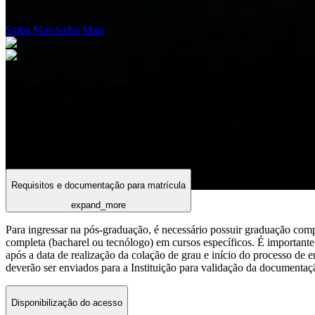
Se você está buscando uma forma de atualizar seus conhecimentos e t
Saiba Mais
Saiba Mais
Receba atualizações exclusivas
Inscreva-se para receber em primeira mão informações sobre novos c
Perguntas frequentes
Requisitos e documentação para matrícula
expand_more
Para ingressar na pós-graduação, é necessário possuir graduação com
completa (bacharel ou tecnólogo) em cursos específicos. É importante 
após a data de realização da colação de grau e início do processo de 
deverão ser enviados para a Instituição para validação da documentaç
Disponibilização do acesso