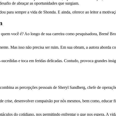
desafio de abraçar as oportunidades que surgiam.
ou para sempre a vida de Shonda. E ainda, oferece ao leitor a motivaç
n
ser quem você é? Ao longo de sua carreira como pesquisadora, Brené Br
almente. Mas isso não precisa ser ruim. Em sua obram, a autora aborda
em-sucedidas e toca em feridas delicadas. Contudo, provoca grandes ins
a combina as percepções pessoais de Sheryl Sandberg, chefe de operaç
 de crise, desenvolver compaixão por nós mesmos, bem como, educar filh
áculos do cotidiano, nos permitindo enfrentar o que nos espera. A vida