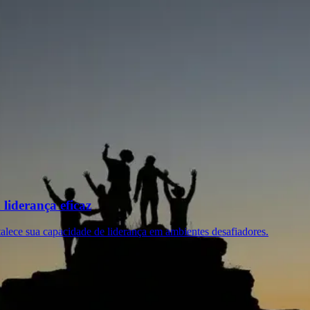
liderança eficaz
talece sua capacidade de liderança em ambientes desafiadores.