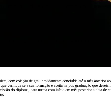
er a experiência da PUCRS Online na sua carreira, conheça os nossos 
ursos, webinars gratuitos e conteúdo especializado da PUCRS
pleta, com colação de grau devidamente concluída até o mês anterior ao
que verifique se a sua formação é aceita na pós-graduação que deseja ini
emissão do diploma, para turma com início em mês posterior a data de c
ão.