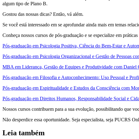
algum tipo de Plano B.
Gostou das nossas dicas? Então, vá além.
Se você está interessado em se aprofundar ainda mais em temas relaci
Conheça nossos cursos de pós-graduação e se especialize em práticas e
Pós-graduação em Psicologia Positiva, Ciência do Bem-Estar e Auto
Pós-graduação em Psicologia Organizacional e Gestão de Pessoas co
MBA em Liderança, Gestão de Equipes e Produtividade com Daniel Go
Pós-graduação em Filosofia e Autoconhecimento: Uso Pessoal e Profi
Pós-graduação em Espiritualidade e Estudos da Consciência com Mo
Pós-graduação em Direitos Humanos, Responsabilidade Social e Cida
Nossos cursos contribuem para a sua evolução, possibilitando que vo
Não desperdice essa oportunidade. Seja especialista, seja PUCRS Onl
Leia também