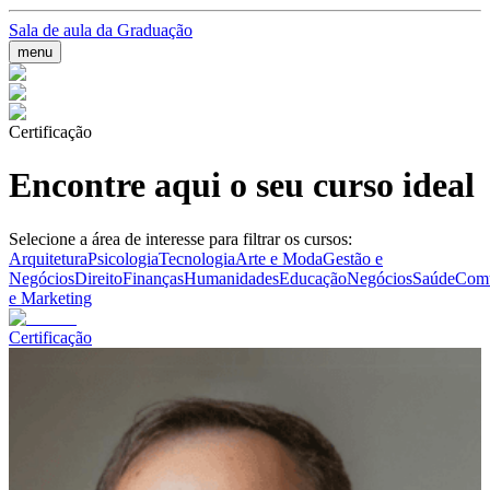
Sala de aula da Graduação
menu
Certificação
Encontre aqui o seu curso ideal
Selecione a área de interesse para filtrar os cursos:
Arquitetura
Psicologia
Tecnologia
Arte e Moda
Gestão e
Negócios
Direito
Finanças
Humanidades
Educação
Negócios
Saúde
Comu
e Marketing
Certificação